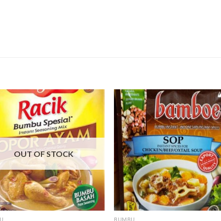
OUT OF STOCK
U
BUMBU