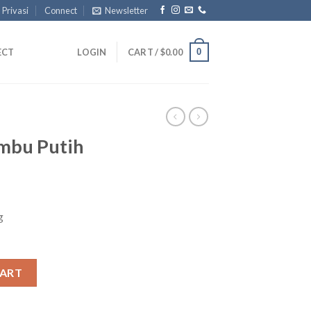
 Privasi
Connect
Newsletter
0
ECT
LOGIN
CART /
$
0.00
mbu Putih
g
ntity
CART