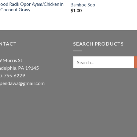
ood Racik Opor Ayam/Chicken in
Bamboe Sop
y Coconut Gravy
$
1.00
0
NTACT
SEARCH PRODUCTS
Search
 Morris St
for:
adelphia, PA 19145
5)-755-6229
ependawa@gmail.com