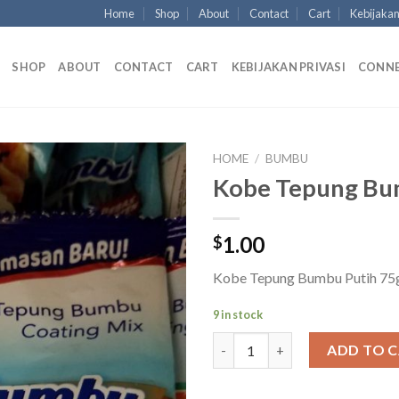
Home
Shop
About
Contact
Cart
Kebijakan
SHOP
ABOUT
CONTACT
CART
KEBIJAKAN PRIVASI
CONN
HOME
/
BUMBU
Kobe Tepung Bu
1.00
$
Kobe Tepung Bumbu Putih 75
9 in stock
Kobe Tepung Bumbu Putih qua
ADD TO 