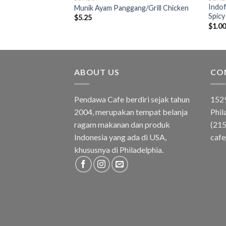
u Serbaguna
Indof
Munik Ayam Panggang/Grill Chicken
Spic
$
5.25
$
1.0
ABOUT US
CO
Pendawa Cafe berdiri sejak tahun
1529
2004, merupakan tempat belanja
Phil
ragam makanan dan produk
(21
Indonesia yang ada di USA,
caf
khususnya di Philadelphia.