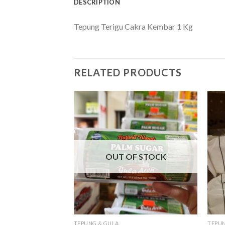
DESCRIPTION
Tepung Terigu Cakra Kembar 1 Kg
RELATED PRODUCTS
F STOCK
OUT OF STOCK
TEPUNG & GULA
TEPUN