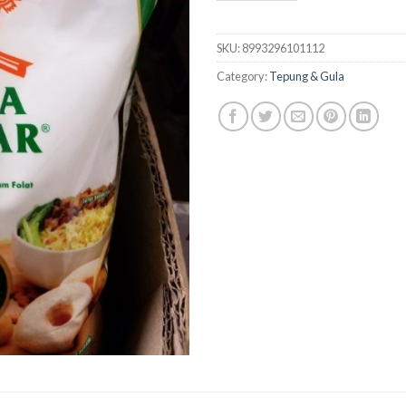
SKU:
8993296101112
Category:
Tepung & Gula