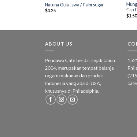
Mung
d
Natuna Gula Jawa / Palm sugar
Cap 
$
4.25
$
1.5
ABOUT US
CO
Pendawa Cafe berdiri sejak tahun
1529
2004, merupakan tempat belanja
Phil
ragam makanan dan produk
(21
Indonesia yang ada di USA,
caf
khususnya di Philadelphia.