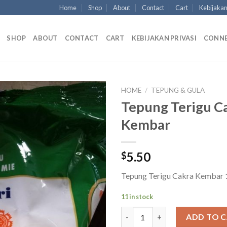
Home
Shop
About
Contact
Cart
Kebijakan
SHOP
ABOUT
CONTACT
CART
KEBIJAKAN PRIVASI
CONN
HOME
/
TEPUNG & GULA
Tepung Terigu C
Kembar
5.50
$
Tepung Terigu Cakra Kembar 
11 in stock
Tepung Terigu Cakra Kembar q
ADD TO 