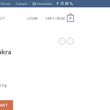
 Privasi
Connect
Newsletter
0
ECT
LOGIN
CART /
$
0.00
akra
1 Kg
uantity
CART