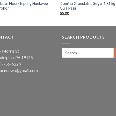
bean Flour/Tepung Hunkwee
Domino Granulated Sugar 1.81 kg 
Pohon
Gula Pasir
0
$
5.00
NTACT
SEARCH PRODUCTS
Search
 Morris St
for:
adelphia, PA 19145
5)-755-6229
ependawa@gmail.com