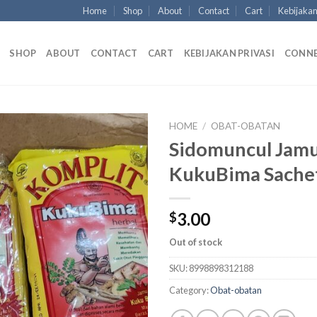
Home
Shop
About
Contact
Cart
Kebijakan
SHOP
ABOUT
CONTACT
CART
KEBIJAKAN PRIVASI
CONN
HOME
/
OBAT-OBATAN
Sidomuncul Jamu
KukuBima Sache
3.00
$
Out of stock
SKU:
8998898312188
Category:
Obat-obatan