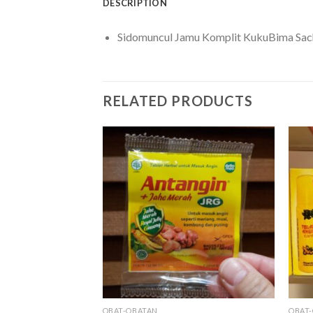
DESCRIPTION
Sidomuncul Jamu Komplit KukuBima Sac
RELATED PRODUCTS
F STOCK
OBAT-OBATAN
OBAT