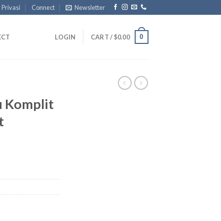
 Privasi
Connect
Newsletter
0
ECT
LOGIN
CART /
$
0.00
 Komplit
t