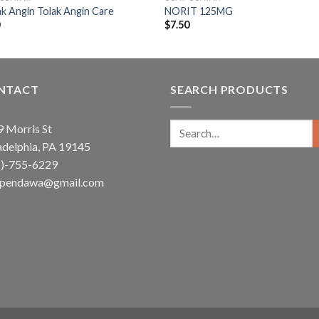
k Angin Tolak Angin Care
NORIT 125MG
0
$
7.50
NTACT
SEARCH PRODUCTS
Search
 Morris St
for:
adelphia, PA 19145
5)-755-6229
ependawa@gmail.com