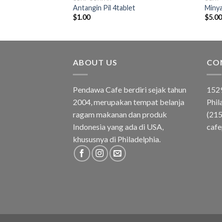
 Care
Antangin Pil 4tablet
Minya
$
1.00
$
5.0
ABOUT US
CO
Pendawa Cafe berdiri sejak tahun
1529
2004, merupakan tempat belanja
Phil
ragam makanan dan produk
(21
Indonesia yang ada di USA,
caf
khususnya di Philadelphia.