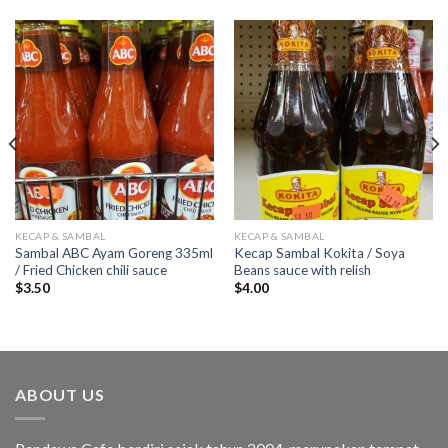
KECAP & SAMBAL
KECAP & SAMBAL
Sambal ABC Ayam Goreng 335ml
Kecap Sambal Kokita / Soya
/ Fried Chicken chili sauce
Beans sauce with relish
$
3.50
$
4.00
ABOUT US