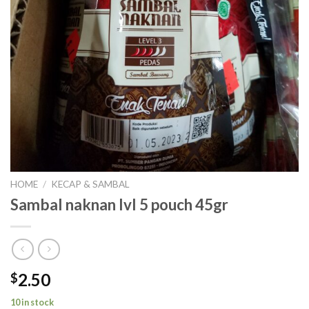
HOME
/
KECAP & SAMBAL
Sambal naknan lvl 5 pouch 45gr
2.50
$
10 in stock