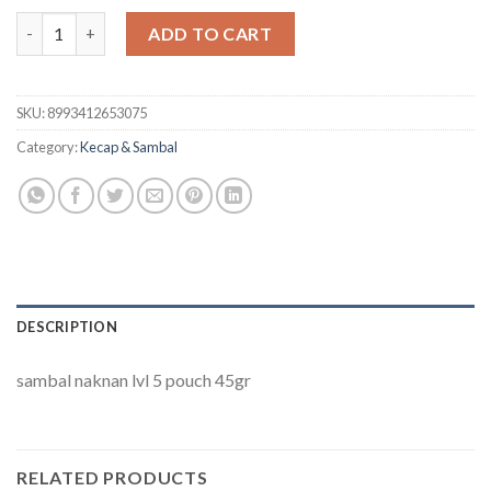
Sambal naknan lvl 5 pouch 45gr quantity
ADD TO CART
SKU:
8993412653075
Category:
Kecap & Sambal
DESCRIPTION
sambal naknan lvl 5 pouch 45gr
RELATED PRODUCTS