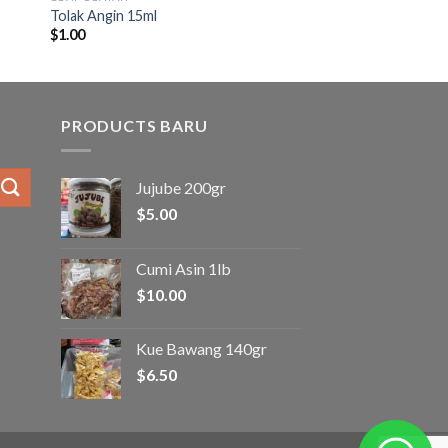
Tolak Angin 15ml
$
1.00
PRODUCTS BARU
Jujube 200gr
$
5.00
Cumi Asin 1lb
$
10.00
Kue Bawang 140gr
$
6.50