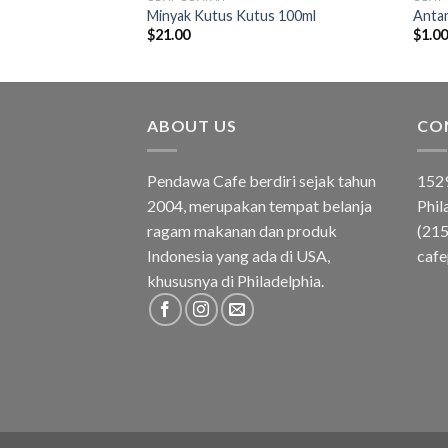
Minyak Kutus Kutus 100ml
Antan
$
21.00
$
1.0
ABOUT US
CO
Pendawa Cafe berdiri sejak tahun
1529
2004, merupakan tempat belanja
Phil
ragam makanan dan produk
(21
Indonesia yang ada di USA,
caf
khususnya di Philadelphia.