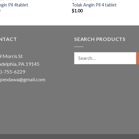
gin Pil 4tablet
Tolak Angin Pil 4 tablet
0
$
1.00
NTACT
SEARCH PRODUCTS
Search
 Morris St
for:
adelphia, PA 19145
5)-755-6229
ependawa@gmail.com