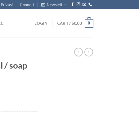
 Privasi
Connect
Newsletter
0
ECT
LOGIN
CART /
$
0.00
l / soap