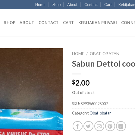
Home
Shop
About
Contact
Cart
Kebijakan
SHOP
ABOUT
CONTACT
CART
KEBIJAKAN PRIVASI
CONN
HOME
/
OBAT-OBATAN
Sabun Dettol coo
2.00
$
Out of stock
SKU:
8993560025007
Category:
Obat-obatan