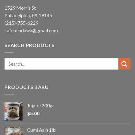
1529 Morris St
Philadelphia, PA 19145
(215)-755-6229
cafependawa@gmail.com
SEARCH PRODUCTS
Search
for:
PRODUCTS BARU
Jujube 200gr
$
5.00
Cumi Asin 1lb