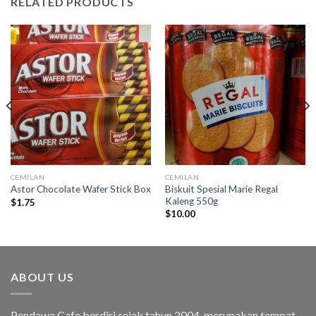
RELATED PRODUCTS
CEMILAN
CEMILAN
Biskuit Spesial Marie Regal
Astor Chocolate Wafer Stick Box
Kaleng 550g
$
1.75
$
10.00
ABOUT US
Pendawa Cafe berdiri sejak tahun 2004, merupakan tempat