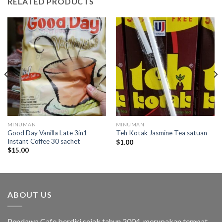
RELATED PRODUCTS
MINUMAN
MINUMAN
Good Day Vanilla Late 3in1
Teh Kotak Jasmine Tea satuan
Instant Coffee 30 sachet
$
1.00
$
15.00
ABOUT US
Pendawa Cafe berdiri sejak tahun 2004, merupakan tempat