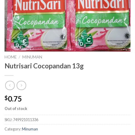
HOME
/
MINUMAN
Nutrisari Cocopandan 13g
0.75
$
Out of stock
SKU:
749921011336
Category:
Minuman