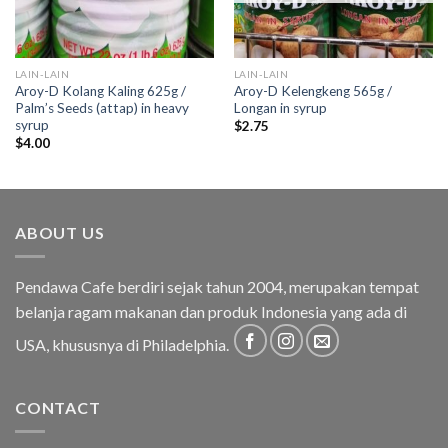
LAIN-LAIN
LAIN-LAIN
Aroy-D Kolang Kaling 625g /
Aroy-D Kelengkeng 565g /
Palm’s Seeds (attap) in heavy
Longan in syrup
syrup
$
2.75
$
4.00
ABOUT US
Pendawa Cafe berdiri sejak tahun 2004, merupakan tempat
belanja ragam makanan dan produk Indonesia yang ada di
USA, khususnya di Philadelphia.
CONTACT