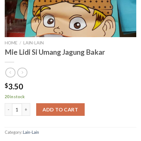
HOME
/
LAIN-LAIN
Mie Lidi Si Umang Jagung Bakar
3.50
$
20 in stock
Mie Lidi Si Umang Jagung Bakar quantity
ADD TO CART
Category:
Lain-Lain