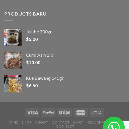
PRODUCTS BARU
Jujube 200gr
$
5.00
Cumi Asin 1lb
$
10.00
Kue Bawang 140gr
$
6.50
HOME
SHOP
ABOUT
CONTACT
CART
KEBIJAKAN PRIVASI
CONNECT