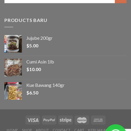
for:
PRODUCTS BARU
Jujube 200gr
$
5.00
Cumi Asin 1lb
$
10.00
Kue Bawang 140gr
$
6.50
HOME
SHOP
ABOUT
CONTACT
CART
KEBIJAKAN PRIVASI