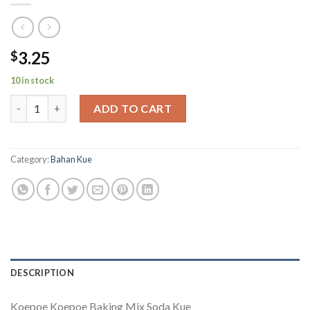
3.25
$
10 in stock
Koepoe Koepoe Soda Kue quantity
ADD TO CART
Category:
Bahan Kue
DESCRIPTION
Koepoe Koepoe Baking Mix Soda Kue