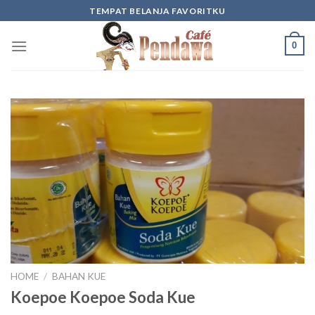
Skip
TEMPAT BELANJA FAVORITKU
to
content
0
HOME
/
BAHAN KUE
Koepoe Koepoe Soda Kue