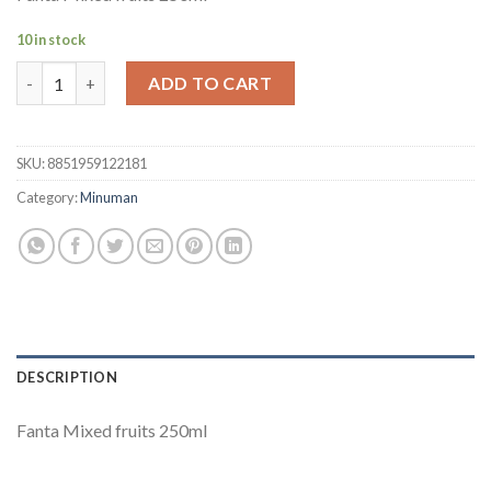
10 in stock
Fanta Mixed fruits quantity
ADD TO CART
SKU:
8851959122181
Category:
Minuman
DESCRIPTION
Fanta Mixed fruits 250ml