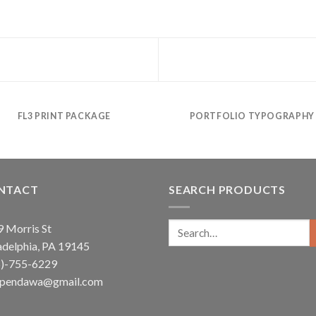
FL3 PRINT PACKAGE
PORTFOLIO TYPOGRAPHY
NTACT
SEARCH PRODUCTS
Search
 Morris St
for:
adelphia, PA 19145
5)-755-6229
ependawa@gmail.com