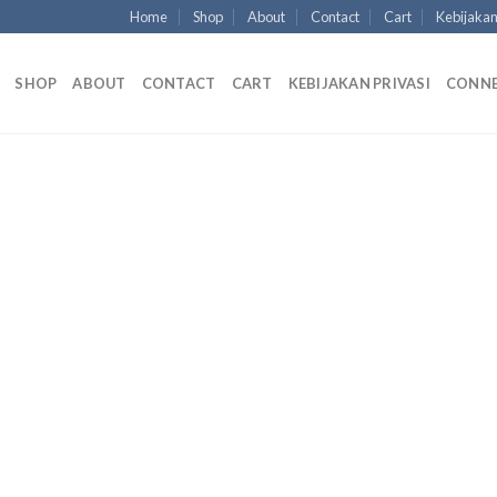
Home
Shop
About
Contact
Cart
Kebijakan
SHOP
ABOUT
CONTACT
CART
KEBIJAKAN PRIVASI
CONN