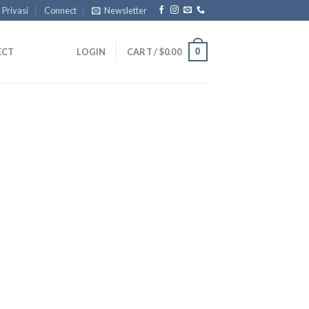
 Privasi
Connect
Newsletter
0
ECT
LOGIN
CART /
$
0.00