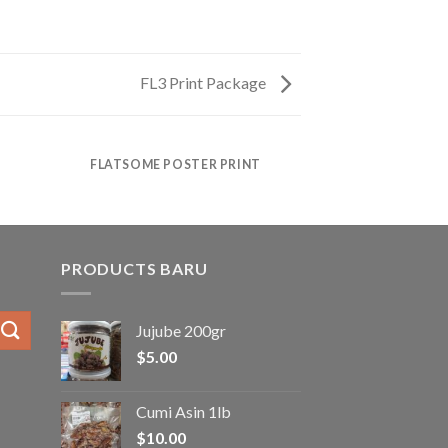
FL3 Print Package
FLATSOME POSTER PRINT
PRODUCTS BARU
Jujube 200gr
$
5.00
Cumi Asin 1lb
$
10.00