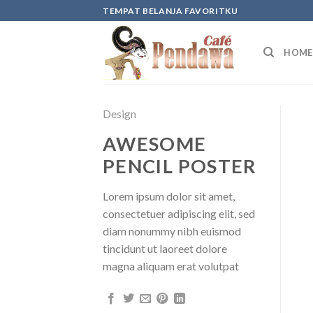
Skip
TEMPAT BELANJA FAVORITKU
to
content
HOME
Design
AWESOME
PENCIL POSTER
Lorem ipsum dolor sit amet,
consectetuer adipiscing elit, sed
diam nonummy nibh euismod
tincidunt ut laoreet dolore
magna aliquam erat volutpat